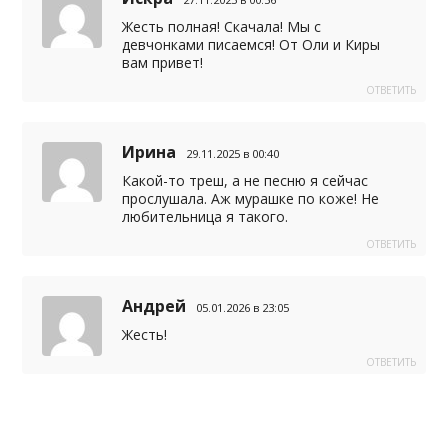
m
в
Жесть полная! Скачала! Мы с
и
девчонками писаемся! От Оли и Киры
вам привет!
т
ОТВЕТИТЬ
ь
Ирина
29.11.2025 в 00:40
Какой-то треш, а не песню я сейчас
прослушала. Аж мурашке по коже! Не
любительница я такого.
ОТВЕТИТЬ
Андрей
05.01.2026 в 23:05
Жесть!
ОТВЕТИТЬ