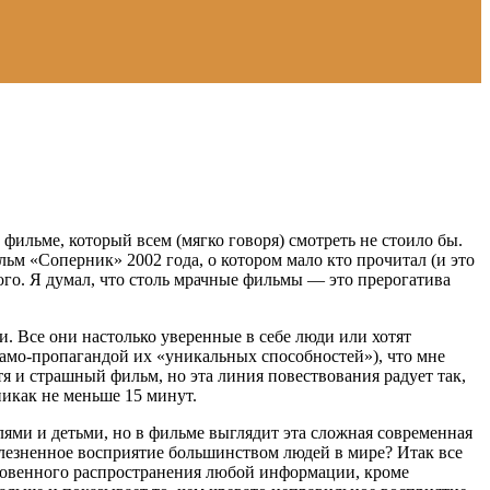
фильме, который всем (мягко говоря) смотреть не стоило бы.
льм «Соперник» 2002 года, о котором мало кто прочитал (и это
ого. Я думал, что столь мрачные фильмы — это прерогатива
. Все они настолько уверенные в себе люди или хотят
само-пропагандой их «уникальных способностей»), что мне
тя и страшный фильм, но эта линия повествования радует так,
никак не меньше 15 минут.
ми и детьми, но в фильме выглядит эта сложная современная
болезненное восприятие большинством людей в мире? Итак все
новенного распространения любой информации, кроме