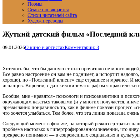
Поэмы
Семье посвящается
Стихи читателей сайта
Худож.переводы
Жуткий датский фильм «Последний кли
09.01.2026
О кино и артистах
Комментарии: 3
Хотелось бы, что бы данную статью прочитало не много людей, 
Все равно настроение он вам не поднимет, а испортит надолго,
хорошо), но «Последний клиент» еще страшнее и мрачнее. И ме
испанцев. Впрочем, с датским кинематографом я практически н
Вообще, мне «нравятся» психологи и психоаналитики и психоте
окружающим казаться таковыми (и у многих получается, иначе 
чрезвычайно понравилось то, как в фильме показан процесс «с
что хочется улыбаться. Тем более, что эта линия показана оче
Следующий момент в фильме, на который режиссер тратит наш
проблема настолько в гипертрофированном значении, что диву 
прекрасно понимают — в современных социальных и культурн