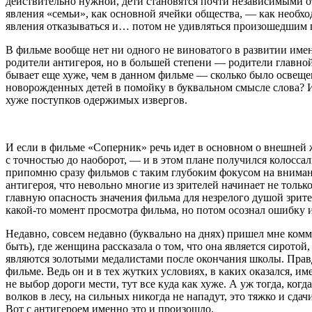
действительно нужной, дети становятся почти независимыми от
явления «семьи», как основной ячейки общества, — как необхо
явления отказываться и… потом не удивляться произошедшим п
В фильме вообще нет ни одного не виноватого в развитии имен
родители антигероя, но в большей степени — родители главной 
бывает еще хуже, чем в данном фильме — сколько было освеще
новорожденных детей в помойку в буквальном смысле слова? И 
хуже поступков одержимых извергов.
И если в фильме «Соперник» речь идет в основном о внешней ж
с точностью до наоборот, — и в этом плане получился колосса
припомню сразу фильмов с таким глубоким фокусом на вниман
антигероя, что невольно многие из зрителей начинает не толь
главную опасность значения фильма для незрелого душой зрител
какой-то момент просмотра фильма, но потом осознал ошибку и
Недавно, совсем недавно (буквально на днях) пришел мне комме
быть), где женщина рассказала о том, что она является сиротой,
являются золотыми медалистами после окончания школы. Правда
фильме. Ведь он и в тех жутких условиях, в каких оказался, и
не выбор дороги мести, тут все куда как хуже. А уж тогда, ког
волков в лесу, на сильных никогда не нападут, это тяжко и сд
Вот с антигероем именно это и произошло.