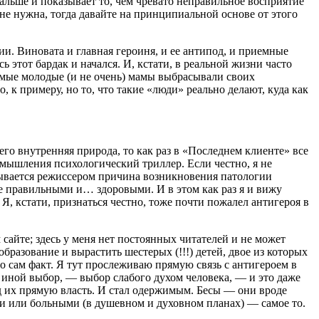
альше и показывает то, чем чревато неправильное восприятие
не нужна, тогда давайте на принципиальной основе от этого
ии. Виновата и главная героиня, и ее антипод, и приемные
этот бардак и начался. И, кстати, в реальной жизни часто
емые молодые (и не очень) мамы выбрасывали своих
 к примеру, но то, что такие «люди» реально делают, куда как
го внутренняя природа, то как раз в «Последнем клиенте» все
 мышления психологический триллер. Если честно, я не
рывается режиссером причина возникновения патологии
ие правильными и… здоровыми. И в этом как раз я и вижу
Я, кстати, признаться честно, тоже почти пожалел антигероя в
 сайте; здесь у меня нет постоянных читателей и не может
образование и вырастить шестерых (!!!) детей, двое из которых
о сам факт. Я тут прослеживаю прямую связь с антигероем в
л иной выбор, — выбор слабого духом человека, — и это даже
под их прямую власть. И стал одержимым. Бесы — они вроде
ыми или больными (в душевном и духовном планах) — самое то.