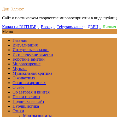
Дон Эллиот
Сайт о поэтическом творчестве мировосприятии в виде публи
Канал на RUTUBE;
Boosty;
Telegram-канал;
ДЗЕН;
Личная 
Меню
Главная
Визуализация
Интересные ссылки
Исторические заметки
Короткие заметки
Мировоззрение
Музыка
Музыкальная критика
О животных
О кино и артистах
О себе
Об авторах и книгах
Песни и клипы
Подписка на сайт
Публицистика
Стихи
Мои экспромты