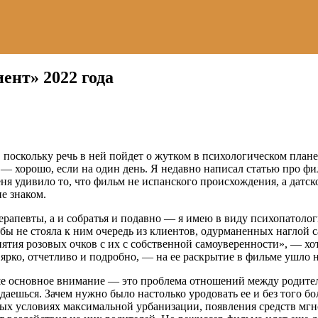
ент» 2022 года
поскольку речь в ней пойдет о жутком в психологическом плане 
 — хорошо, если на один день. Я недавно написал статью про фи
ня удивило то, что фильм не испанского происхождения, а датск
е знаком.
рапевты, а и собратья и подавно — я имею в виду психопатологи
бы не стояла к ним очередь из клиентов, одурманенных наглой 
нятия розовых очков с их с собственной самоуверенности», — хо
нь ярко, отчетливо и подробно, — на ее раскрытие в фильме ушло 
е основное внимание — это проблема отношений между родителя
даешься. Зачем нужно было настолько уродовать ее и без того 
ых условиях максимальной урбанизации, появления средств мг