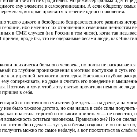
 воздействия на них родителей. Но режиссер фильма идет еще д
димого ему элемента в самоорганизации. А если обществу семья 
еременам, которые проявятся в течение одного поколения.
но такого дикого и безобразно безнравственного развития истор
героини, ибо именно с их отношения к семейным ценностям весь 
нных в СМИ случаев (и в России в том числе), когда так называ
причем, вроде бы, это не одержимые бесами люди, как Чикатило,
изни психически больного человека, но почти не раскрывается е
льный по глубине проникновения в мотивы поступков и суть его
ие к внутренней патологии антигероя. Настолько глубоко раск
ко ему сопереживать, но даже и считать его поведение и мышлен
я. Поэтому и хочу, чтобы эту статью прочитали немногие люди. 
 пришел в себя.
нтарий от постоянного читателя (не здесь — на дзене, а на моем
 у нее было тяжелое детство, но она нашла в себе силы получить 
, как она стала сиротой и по каким причинам — не известно, н
мел возможность остаться человеком. Правильно же? Но он сдела
да он этот выбор сделал — тут уж и бесам раздолье, и он попал 
ачи получить можно по самое небалуй, а вот поохотиться за слаб