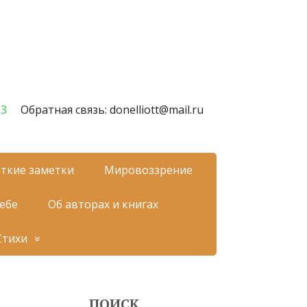
23
Обратная связь: donelliott@mail.ru
ткие заметки
Мировоззрение
себе
Об авторах и книгах
Стихи
ПОИСК