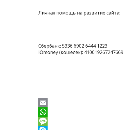
Личная помощь на развитие сайта:
Сбербанк: 5336 6902 6444 1223
Юmoney (кошелек): 410019267247669
E
m
W