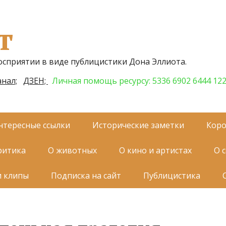
т
осприятии в виде публицистики Дона Эллиота.
нал;
ДЗЕН;
Личная помощь ресурсу: 5336 6902 6444 12
нтересные ссылки
Исторические заметки
Коро
ритика
О животных
О кино и артистах
О 
и клипы
Подписка на сайт
Публицистика